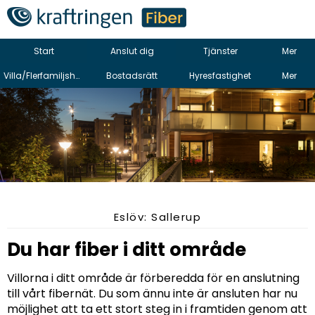
Start
Anslut dig
Tjänster
Mer
Villa/Flerfamiljshus
Bostadsrätt
Hyresfastighet
Mer
Eslöv: Sallerup
Du har fiber i ditt område
Villorna i ditt område är förberedda för en anslutning
till vårt fibernät. Du som ännu inte är ansluten har nu
möjlighet att ta ett stort steg in i framtiden genom att