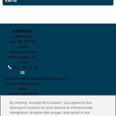
Karta
KONTAKT
Kraftringen
Box 25, 221 00
Lund
Besöksadress
Råbyvägen 37,
Lund
010-122 72 00
oppetstadsnat@kraftringen.se
Så här hanterar vi
dina
personuppgifter
By clicking “Accept All Cookies”, you agree to the
storing of cookies on your device to enhance site
navigation, analyze site usage, and assist in our