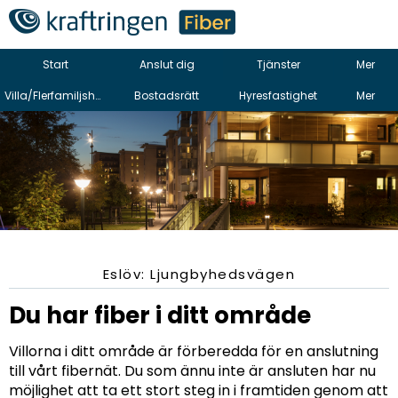
Start
Anslut dig
Tjänster
Mer
Villa/Flerfamiljshus
Bostadsrätt
Hyresfastighet
Mer
Eslöv: Ljungbyhedsvägen
Du har fiber i ditt område
Villorna i ditt område är förberedda för en anslutning
till vårt fibernät. Du som ännu inte är ansluten har nu
möjlighet att ta ett stort steg in i framtiden genom att