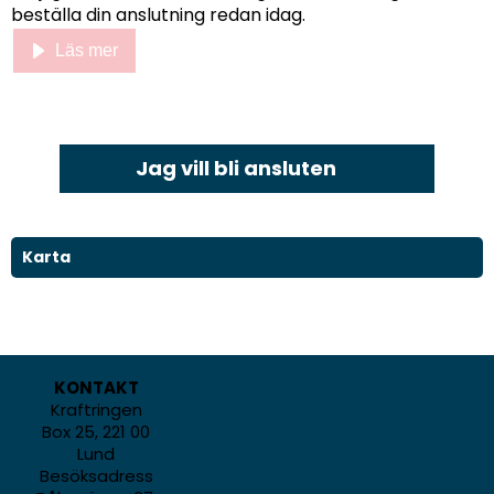
beställa din anslutning redan idag.
Läs mer
Jag vill bli ansluten
Karta
KONTAKT
Kraftringen
Box 25, 221 00
Lund
Besöksadress